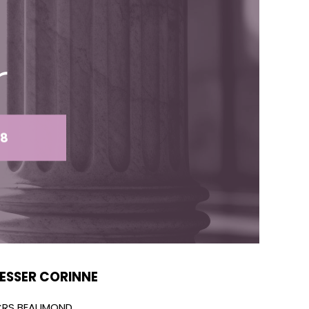
r
78
ESSER CORINNE
CRS BEAUMOND,