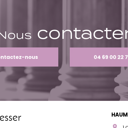
contacte
Nous
ontactez-nous
04 69 00 22 
HAUM
location_on
1 