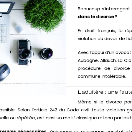
Beaucoup s’interrogent 
dans le divorce ?
En droit français, la ré
violation du devoir de fid
Avec l’appui d’un avoca
Aubagne, Allauch, La Ciot
procédure de divorce 
commune intolérable.
L’adultère : une faut
Même si le divorce par
ssible. Selon l’article 242 du Code civil, toute violatio
tuelle ou répétée, est ainsi un motif classique retenu par les 
preuves nécessaires
: échanges de messages, constat d’h