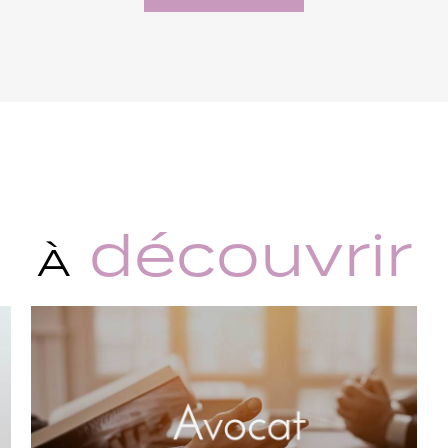
découvrir
À