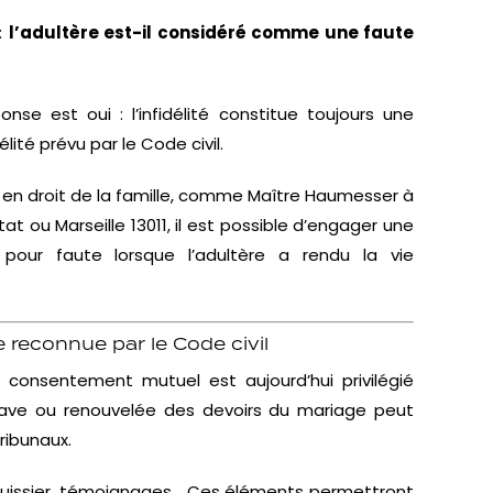
:
l’adultère est-il considéré comme une faute
ponse est oui : l’infidélité constitue toujours une
élité prévu par le Code civil.
t en droit de la famille, comme Maître Haumesser à
at ou Marseille 13011, il est possible d’engager une
pour faute lorsque l’adultère a rendu la vie
e reconnue par le Code civil
 consentement mutuel est aujourd’hui privilégié
n grave ou renouvelée des devoirs du mariage peut
tribunaux.
uissier, témoignages… Ces éléments permettront