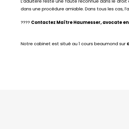
L’adultère reste une faute reconnue dans le droit d
dans une procédure amiable. Dans tous les cas, l
????
Contactez Maître Haumesser, avocate en dr
Notre cabinet est situé au 1 cours beaumond sur