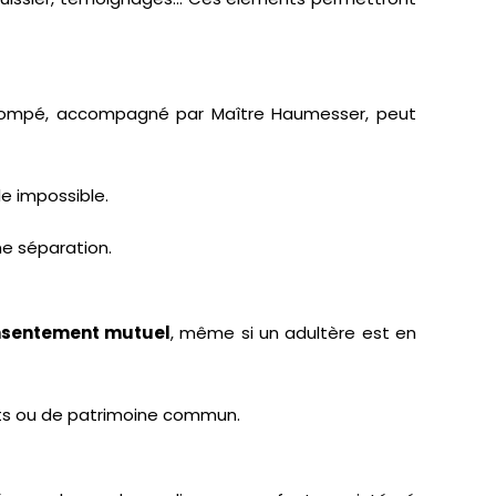
t trompé, accompagné par Maître Haumesser, peut
le impossible.
ne séparation.
nsentement mutuel
, même si un adultère est en
nts ou de patrimoine commun.