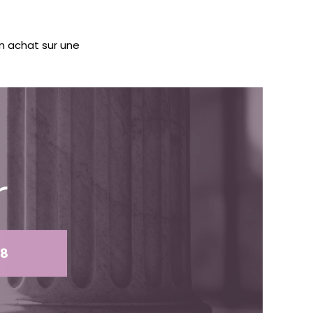
n achat sur une
r
78